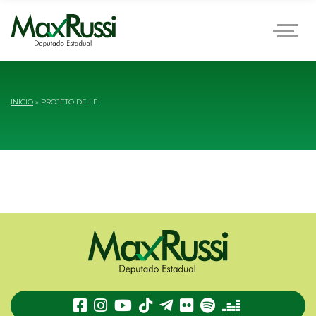
INÍCIO
»
PROJETO DE LEI
TikTok
Telegram
Flickr
Spotify
Deezer