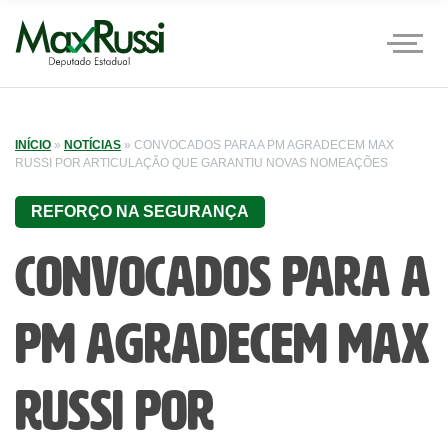
INÍCIO
»
NOTÍCIAS
»
CONVOCADOS PARA A PM AGRADECEM MAX
RUSSI POR ARTICULAÇÃO QUE GARANTIU NOVAS NOMEAÇÕES
REFORÇO NA SEGURANÇA
Convocados para a
PM agradecem Max
Russi por