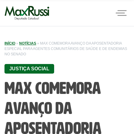
INÍCIO
»
NOTÍCIAS
»
MAX COMEMORA AVANÇO DA APOSENTADORIA
ESPECIAL PARA AGENTES COMUNITÁRIOS DE SAÚDE E DE ENDEMIAS
NO SENADO
JUSTIÇA SOCIAL
Max comemora
avanço da
aposentadoria