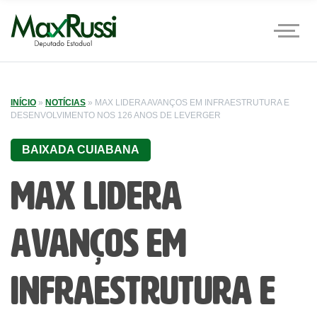
INÍCIO
»
NOTÍCIAS
»
MAX LIDERA AVANÇOS EM INFRAESTRUTURA E
DESENVOLVIMENTO NOS 126 ANOS DE LEVERGER
BAIXADA CUIABANA
Max lidera
avanços em
infraestrutura e