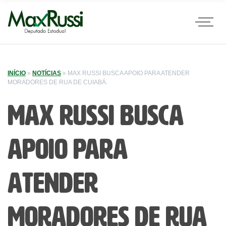
INÍCIO
»
NOTÍCIAS
»
MAX RUSSI BUSCA APOIO PARA ATENDER
MORADORES DE RUA DE CUIABÁ.
Max Russi busca
apoio para
atender
moradores de rua