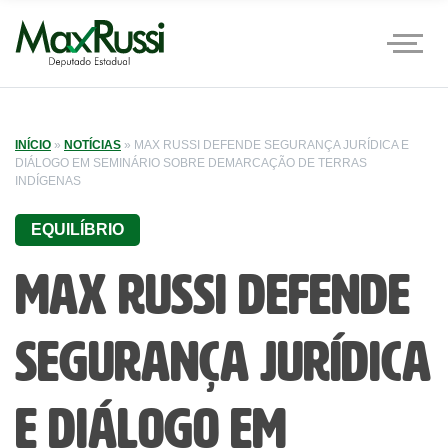
INÍCIO
»
NOTÍCIAS
»
MAX RUSSI DEFENDE SEGURANÇA JURÍDICA E
DIÁLOGO EM SEMINÁRIO SOBRE DEMARCAÇÃO DE TERRAS
INDÍGENAS
EQUILÍBRIO
Max Russi defende
segurança jurídica
e diálogo em