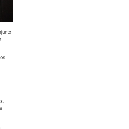
njunto
o
dos
s,
a
,