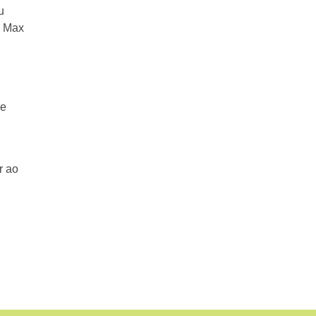
u
o Max
de
r ao