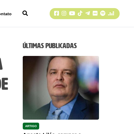
Facebook
Instagram
YouTube
TikTok
Telegram
Flickr
Spotify
Deezer
ontato
Últimas Publicadas
a
de
ARTIGO