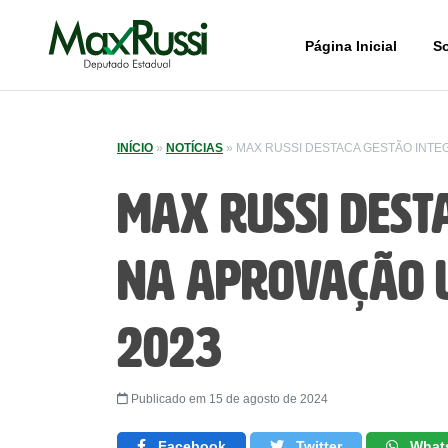
Página Inicial
S
INÍCIO
»
NOTÍCIAS
»
MAX RUSSI DESTACA GESTÃO INTE
Max Russi dest
na aprovação 
2023
Publicado em 15 de agosto de 2024
Facebook
Twitter
What