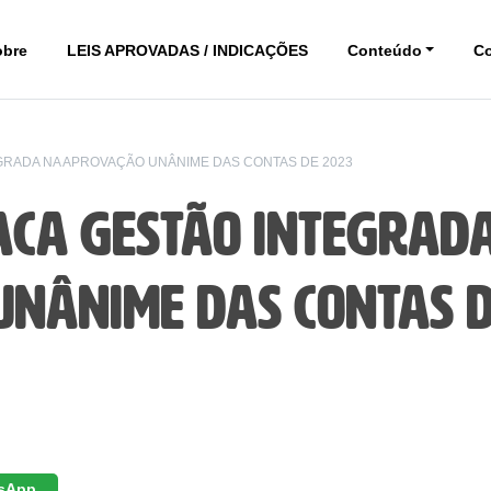
obre
LEIS APROVADAS / INDICAÇÕES
Conteúdo
C
GRADA NA APROVAÇÃO UNÂNIME DAS CONTAS DE 2023
aca gestão integrad
unânime das contas 
sApp