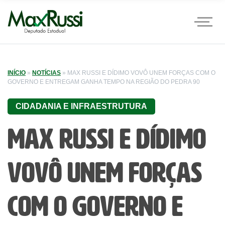
INÍCIO
»
NOTÍCIAS
»
MAX RUSSI E DÍDIMO VOVÔ UNEM FORÇAS COM O
GOVERNO E ENTREGAM GANHA TEMPO NA REGIÃO DO PEDRA 90
CIDADANIA E INFRAESTRUTURA
Max Russi e Dídimo
Vovô unem forças
com o governo e