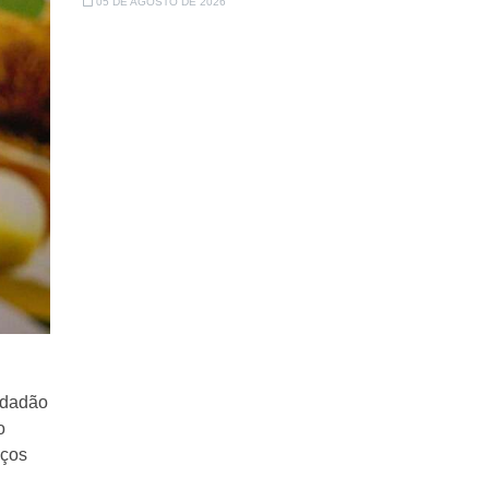
05 DE AGOSTO DE 2026
idadão
o
iços