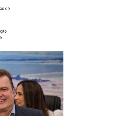
ios do
ação
e