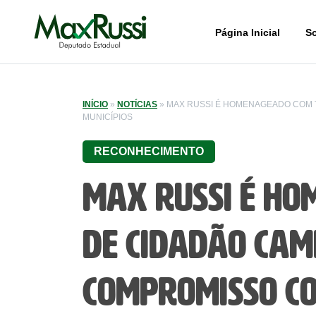
Página Inicial
S
INÍCIO
»
NOTÍCIAS
»
MAX RUSSI É HOMENAGEADO COM 
MUNICÍPIOS
RECONHECIMENTO
Max Russi é ho
de Cidadão Cam
compromisso co