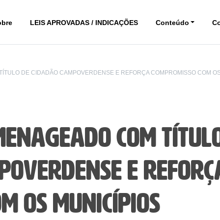
obre
LEIS APROVADAS / INDICAÇÕES
Conteúdo
C
TÍTULO DE CIDADÃO CAMPOVERDENSE E REFORÇA COMPROMISSO COM O
menageado com títul
poverdense e reforç
m os municípios