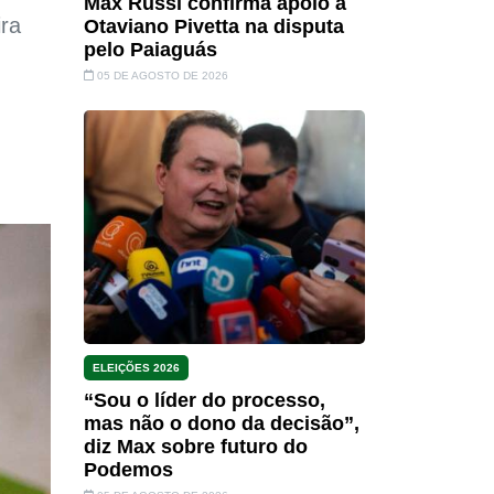
Max Russi confirma apoio a
ra
Otaviano Pivetta na disputa
pelo Paiaguás
05 DE AGOSTO DE 2026
ELEIÇÕES 2026
“Sou o líder do processo,
mas não o dono da decisão”,
diz Max sobre futuro do
Podemos