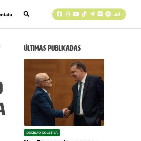
Facebook
Instagram
YouTube
TikTok
Telegram
Flickr
Spotify
Deezer
ontato
Últimas Publicadas
S
o
a
DECISÃO COLETIVA