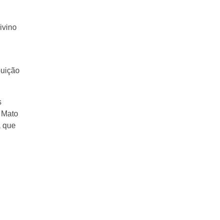
ivino
buição
s
 Mato
a que