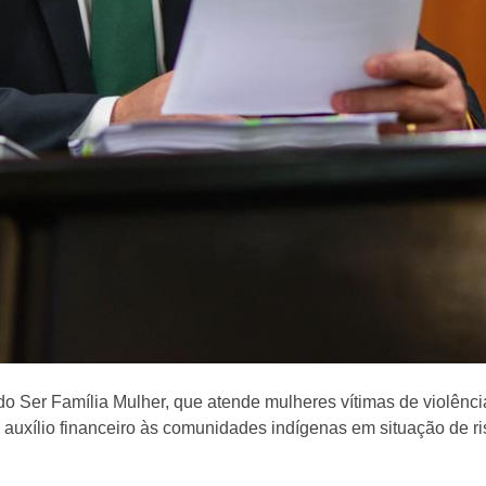
o Ser Família Mulher, que atende mulheres vítimas de violênci
 auxílio financeiro às comunidades indígenas em situação de r