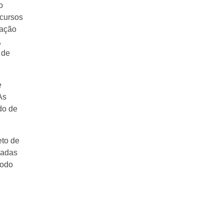
o
ecursos
cação
,
 de
e
As
do de
eto de
madas
íodo