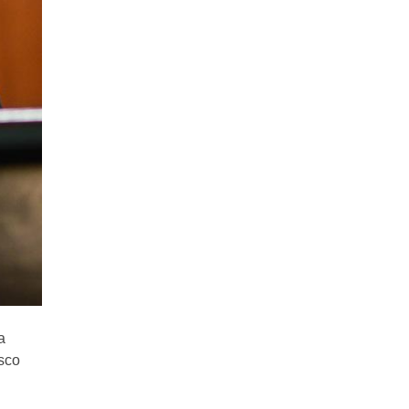
a
isco