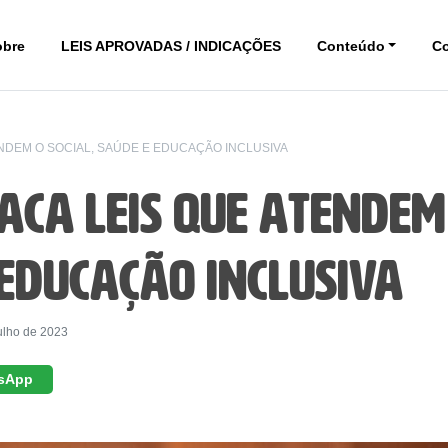
obre
LEIS APROVADAS / INDICAÇÕES
Conteúdo
C
NDEM O SOCIAL, SAÚDE E EDUCAÇÃO INCLUSIVA
aca leis que atendem
 educação inclusiva
ulho de 2023
sApp