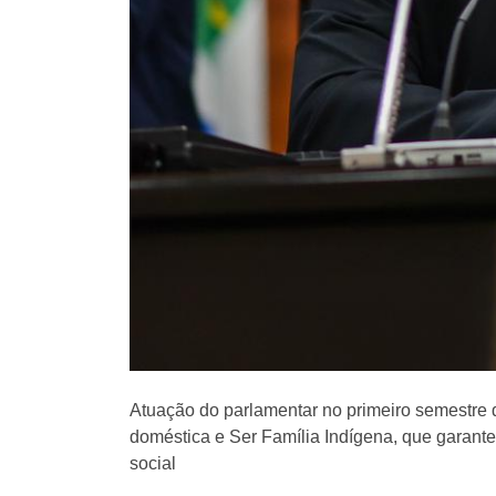
Atuação do parlamentar no primeiro semestre d
doméstica e Ser Família Indígena, que garante
social