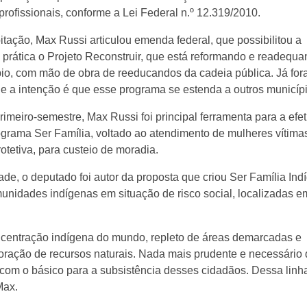
rofissionais, conforme a Lei Federal n.º 12.319/2010.
itação, Max Russi articulou emenda federal, que possibilitou a
 prática o Projeto Reconstruir, que está reformando e readequ
io, com mão de obra de reeducandos da cadeia pública. Já fo
 a intenção é que esse programa se estenda a outros municípi
meiro-semestre, Max Russi foi principal ferramenta para a efe
ograma Ser Família, voltado ao atendimento de mulheres vítima
otetiva, para custeio de moradia.
e, o deputado foi autor da proposta que criou Ser Família Ind
omunidades indígenas em situação de risco social, localizadas e
centração indígena do mundo, repleto de áreas demarcadas e
oração de recursos naturais. Nada mais prudente e necessário
r com o básico para a subsistência desses cidadãos. Dessa linh
Max.