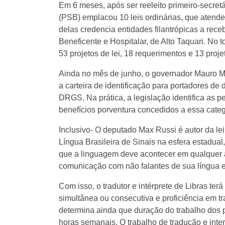
Em 6 meses, após ser reeleito primeiro-secre
(PSB) emplacou 10 leis ordinárias, que atend
delas credencia entidades filantrópicas a rece
Beneficente e Hospitalar, de Alto Taquari. No 
53 projetos de lei, 18 requerimentos e 13 proj
Ainda no mês de junho, o governador Mauro Me
a carteira de identificação para portadores 
DRGS. Na prática, a legislação identifica as p
benefícios porventura concedidos a essa categ
Inclusivo- O deputado Max Russi é autor da lei
Língua Brasileira de Sinais na esfera estadual
que a linguagem deve acontecer em qualquer 
comunicação com não falantes de sua língua e
Com isso, o tradutor e intérprete de Libras te
simultânea ou consecutiva e proficiência em t
determina ainda que duração do trabalho dos p
horas semanais. O trabalho de tradução e inte