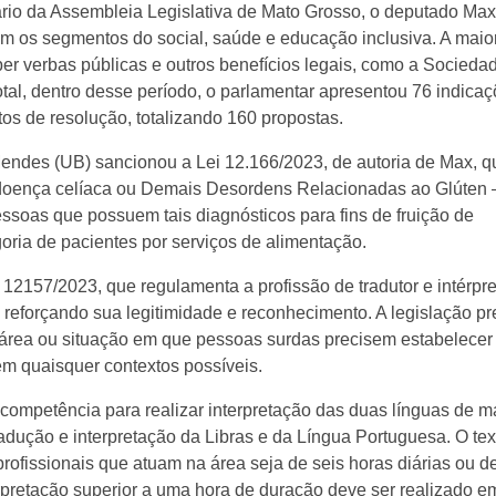
tário da Assembleia Legislativa de Mato Grosso, o deputado Ma
em os segmentos do social, saúde e educação inclusiva. A maio
ber verbas públicas e outros benefícios legais, como a Socieda
total, dentro desse período, o parlamentar apresentou 76 indicaç
etos de resolução, totalizando 160 propostas.
ndes (UB) sancionou a Lei 12.166/2023, de autoria de Max, qu
de doença celíaca ou Demais Desordens Relacionadas ao Glúten 
essoas que possuem tais diagnósticos para fins de fruição de
oria de pacientes por serviços de alimentação.
 12157/2023, que regulamenta a profissão de tradutor e intérpr
, reforçando sua legitimidade e reconhecimento. A legislação p
área ou situação em que pessoas surdas precisem estabelecer
m quaisquer contextos possíveis.
rá competência para realizar interpretação das duas línguas de m
radução e interpretação da Libras e da Língua Portuguesa. O tex
rofissionais que atuam na área seja de seis horas diárias ou d
rpretação superior a uma hora de duração deve ser realizado e