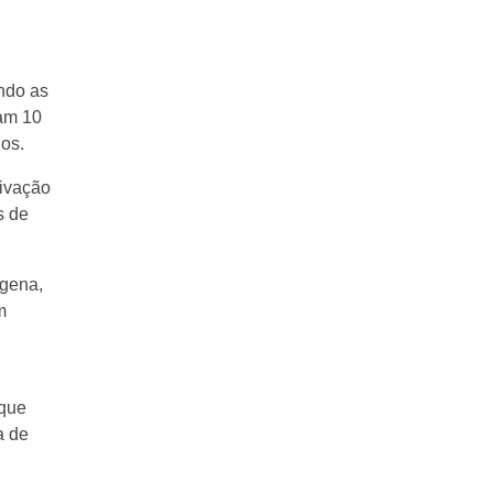
ando as
ram 10
os.
tivação
s de
ígena,
m
 que
a de