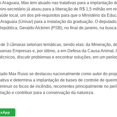
do Araguaia, Max tem atuado nas tratativas para a implantação d
iro-secretário já atuou para a liberação de R$ 1,5 milhão em r
úde local, um dos pré-requisitos para que o Ministério da Edu
o Araguaia (Univar) para a instalação da graduação. O deputado
República, Geraldo Alckmin (PSB), no final de janeiro, na busca
de 3 câmaras setoriais temáticas, sendo elas: da Mineração, d
enas Empresas e, por último, a em Defesa da Causa Animal. 
técnicos, discutir problemas e encontrar soluções, em um perío
tado Max Russi se destacou nacionalmente como autor do proj
lativa e determina a implantação de bases de controle de quei
iminuir os focos de incêndio, recorrentes principalmente no per
lação e contribuir para a conservação da natureza.
tsApp