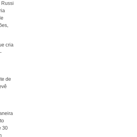
x Russi
ria
de
ões,
e cria
–
ete de
revê
aneira
to
e 30
m