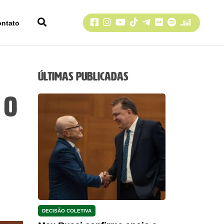
Facebook
Instagram
YouTube
TikTok
Telegram
Flickr
Spotify
Deezer
ontato
Últimas Publicadas
 o
DECISÃO COLETIVA