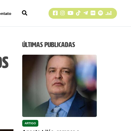
Facebook
Instagram
YouTube
TikTok
Telegram
Flickr
Spotify
Deezer
ontato
Últimas Publicadas
os
ARTIGO