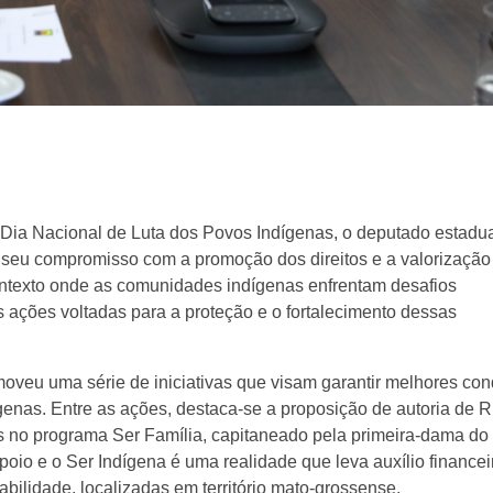
o Dia Nacional de Luta dos Povos Indígenas, o deputado estadua
 seu compromisso com a promoção dos direitos e a valorização
ntexto onde as comunidades indígenas enfrentam desafios
s ações voltadas para a proteção e o fortalecimento dessas
omoveu uma série de iniciativas que visam garantir melhores co
genas. Entre as ações, destaca-se a proposição de autoria de R
as no programa Ser Família, capitaneado pela primeira-dama do
poio e o Ser Indígena é uma realidade que leva auxílio financei
ilidade, localizadas em território mato-grossense.