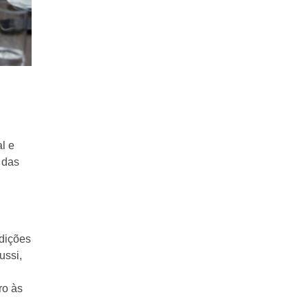
l e
 das
ndições
ussi,
ro às