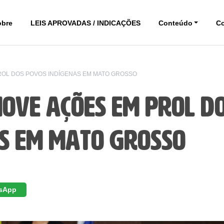
obre
LEIS APROVADAS / INDICAÇÕES
Conteúdo
C
ROL DOS POVOS INDÍGENAS EM MATO GROSSO
ove ações em prol d
s em Mato Grosso
sApp