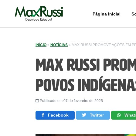
Página Inicial
S
INÍCIO
»
NOTÍCIAS
»
MAX RUSSI PROMOVE AÇÕES EM P
Max Russi prom
povos indígena
Publicado em 07 de fevereiro de 2025
Facebook
Twitter
What