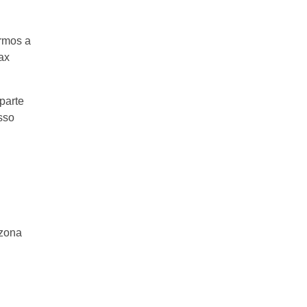
armos a
ax
parte
sso
.
 zona