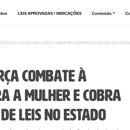
obre
LEIS APROVADAS / INDICAÇÕES
Conteúdo
C
IOLÊNCIA CONTRA A MULHER E COBRA IMPLEMENTAÇÃO DE LEIS NO ESTAD
rça combate à
ra a mulher e cobra
de leis no Estado