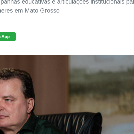
panhas educativas e articulações institucionais pa
ulheres em Mato Grosso
sApp