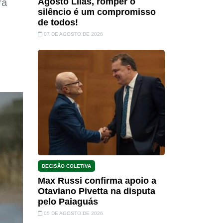
Agosto Lilás, romper o
ra
silêncio é um compromisso
de todos!
07 DE AGOSTO DE 2026
DECISÃO COLETIVA
Max Russi confirma apoio a
Otaviano Pivetta na disputa
pelo Paiaguás
05 DE AGOSTO DE 2026