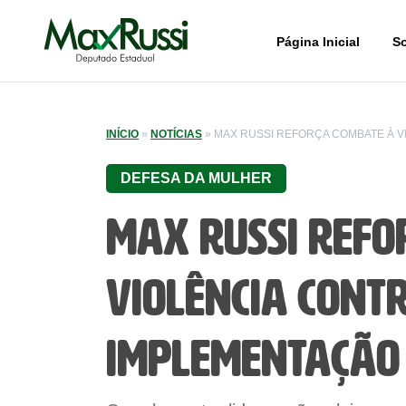
Página Inicial
S
INÍCIO
»
NOTÍCIAS
»
MAX RUSSI REFORÇA COMBATE À V
DEFESA DA MULHER
Max Russi refo
violência cont
implementação 