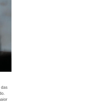
 das
do.
aior