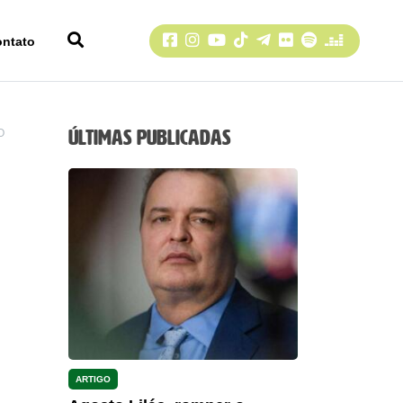
Facebook
Instagram
YouTube
TikTok
Telegram
Flickr
Spotify
Deezer
ontato
Últimas Publicadas
O
ARTIGO