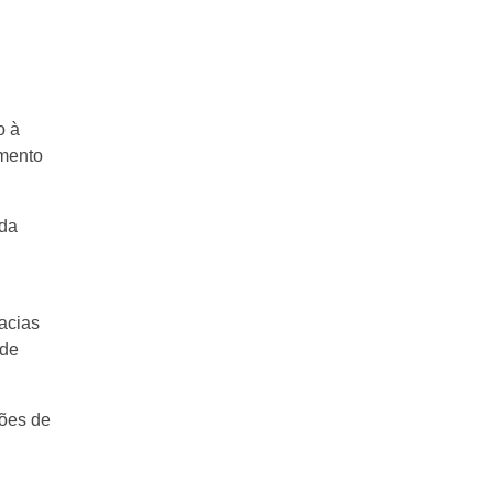
o à
amento
 da
acias
 de
ções de