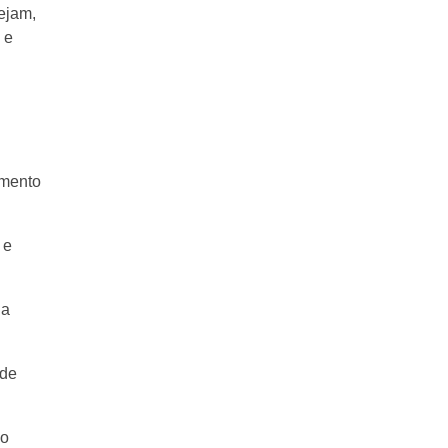
ejam,
 e
imento
 e
da
 de
 o