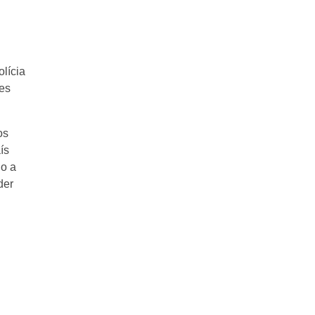
lícia
res
os
ís
do a
der