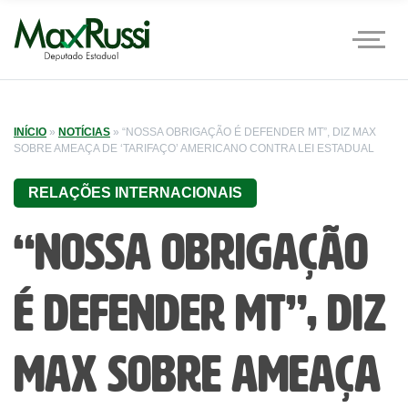
INÍCIO
»
NOTÍCIAS
»
“NOSSA OBRIGAÇÃO É DEFENDER MT”, DIZ MAX
SOBRE AMEAÇA DE ‘TARIFAÇO’ AMERICANO CONTRA LEI ESTADUAL
RELAÇÕES INTERNACIONAIS
“Nossa obrigação
é defender MT”, diz
Max sobre ameaça