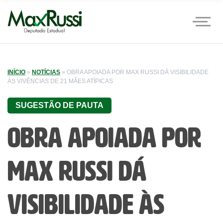
INÍCIO
»
NOTÍCIAS
»
OBRA APOIADA POR MAX RUSSI DÁ VISIBILIDADE
ÀS VIVÊNCIAS DE 21 MÃES ATÍPICAS
SUGESTÃO DE PAUTA
Obra apoiada por
Max Russi dá
visibilidade às