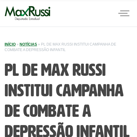
INÍCIO
»
NOTÍCIAS
»
PL DE MAX RUSSI INSTITUI CAMPANHA DE
COMBATE A DEPRESSÃO INFANTIL
PL de Max Russi
institui campanha
de combate a
depressão infantil