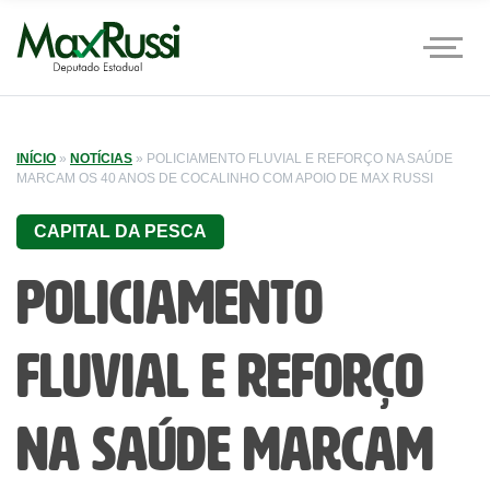
INÍCIO
»
NOTÍCIAS
»
POLICIAMENTO FLUVIAL E REFORÇO NA SAÚDE
MARCAM OS 40 ANOS DE COCALINHO COM APOIO DE MAX RUSSI
CAPITAL DA PESCA
Policiamento
fluvial e reforço
na saúde marcam