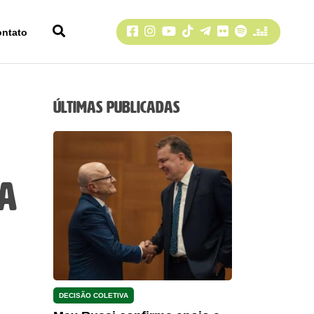
Facebook
Instagram
YouTube
TikTok
Telegram
Flickr
Spotify
Deezer
ontato
Últimas Publicadas
ma
DECISÃO COLETIVA