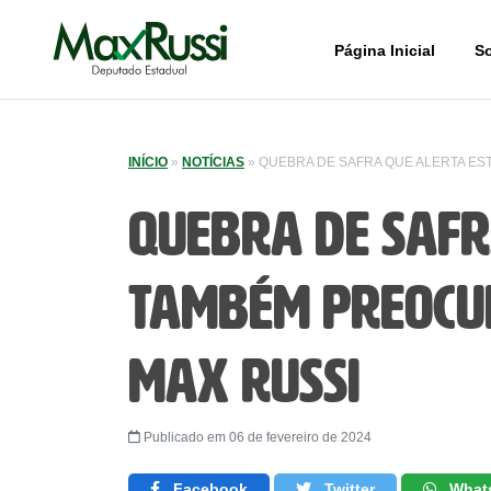
Página Inicial
S
INÍCIO
»
NOTÍCIAS
»
QUEBRA DE SAFRA QUE ALERTA ES
Quebra de Safr
também preocup
Max Russi
Publicado em 06 de fevereiro de 2024
Facebook
Twitter
What