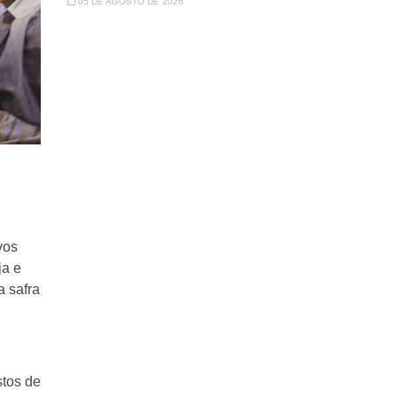
05 DE AGOSTO DE 2026
vos
ja e
a safra
stos de