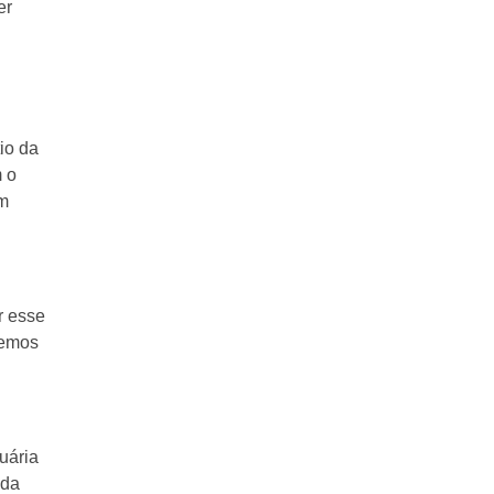
er
io da
 o
am
r esse
temos
uária
nda