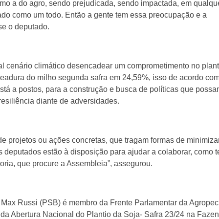
omo a do agro, sendo prejudicada, sendo impactada, em qualqu
tado como um todo. Então a gente tem essa preocupação e a
sse o deputado.
ual cenário climático desencadear um comprometimento no plant
meadura do milho segunda safra em 24,59%, isso de acordo com
tá a postos, para a construção e busca de políticas que poss
esiliência diante de adversidades.
 de projetos ou ações concretas, que tragam formas de minimiza
s deputados estão à disposição para ajudar a colaborar, como 
oria, que procure a Assembleia”, assegurou.
a, Max Russi (PSB) é membro da Frente Parlamentar da Agropec
 da Abertura Nacional do Plantio da Soja- Safra 23/24 na Faze