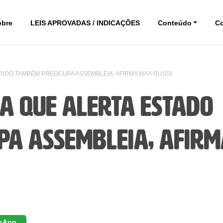
obre
LEIS APROVADAS / INDICAÇÕES
Conteúdo
C
TADO TAMBÉM PREOCUPA ASSEMBLEIA, AFIRMA MAX RUSSI
a que alerta estado
a Assembleia, afir
sApp