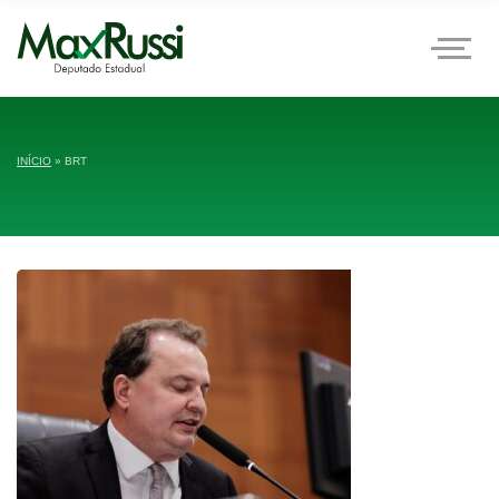
INÍCIO
»
BRT