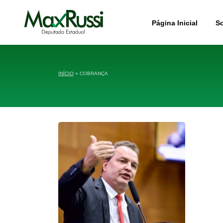
Página Inicial
S
INÍCIO
»
COBRANÇA