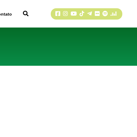
Facebook
Instagram
YouTube
TikTok
Telegram
Flickr
Spotify
Deezer
ontato