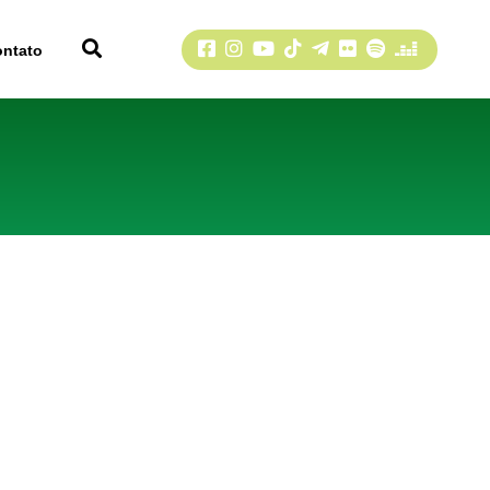
Facebook
Instagram
YouTube
TikTok
Telegram
Flickr
Spotify
Deezer
ontato