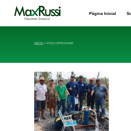
Página Inicial
S
INÍCIO
»
POÇO ARTESIANO